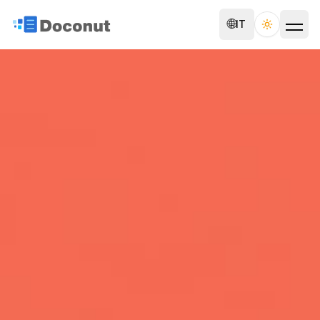
🌐
IT
Toggle th