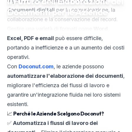
Il Futuro dell'Elaborazione dei
organizzazioni dipendono fortemente dai
Documenti per le Aziende
documenti digitali
per la comunicazione, la
collaborazione e la conservazione dei record.
Gestire una varietà di formati come
Word,
Excel, PDF e email
può essere difficile,
portando a inefficienze e a un aumento dei costi
operativi.
Con
Doconut.com
, le aziende possono
automatizzare l'elaborazione dei documenti
,
migliorare l'efficienza dei flussi di lavoro e
garantire un'integrazione fluida nei loro sistemi
esistenti.
📈
Perché le Aziende Scelgono Doconut?
✅
Automatizza i flussi di lavoro dei