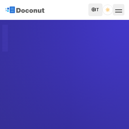
🌐
IT
Toggle th
I