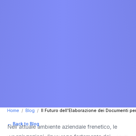
Home
/
Blog
/
Il Futuro dell'Elaborazione dei Documenti pe
← Back to Blog
•
March 21, 2025
•
3
min read
Nell'attuale ambiente aziendale frenetico, le