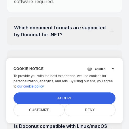
software required.
Which document formats are supported
by Doconut for .NET?
Does Doconut handle password-
protected or encrypted documents?
COOKIE NOTICE
To provide you with the best experience, we use cookies for
personalization, analytics, and ads. By using our site, you agree
to
our cookie policy
.
Can I annotate, highlight or search text
ACCEPT
inside documents with Doconut?
CUSTOMIZE
DENY
Is Doconut compatible with Linux/macOS