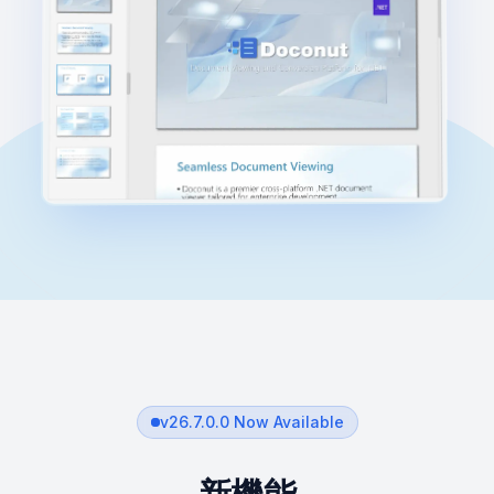
v
26.7.0.0
Now Available
新機能