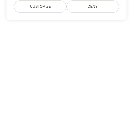
CUSTOMIZE
DENY
Sobre Nós
Doconut simplifica o gerenciamento de
documentos com SDKs .NET modernos.
Produto