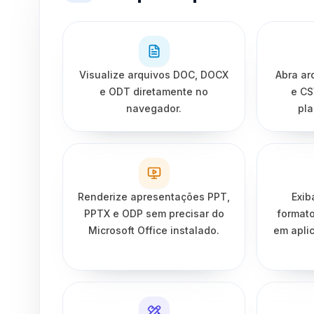
Visualize arquivos DOC, DOCX
Abra ar
e ODT diretamente no
e CS
navegador.
pla
Renderize apresentações PPT,
Exib
PPTX e ODP sem precisar do
format
Microsoft Office instalado.
em apli