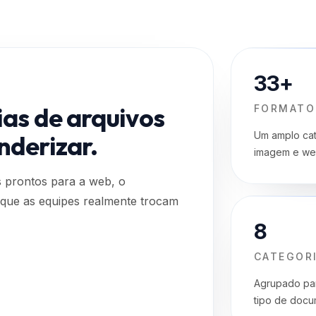
33+
ias de arquivos
FORMATO
Um amplo cat
nderizar.
imagem e we
s prontos para a web, o
s que as equipes realmente trocam
8
CATEGOR
Agrupado par
tipo de docum