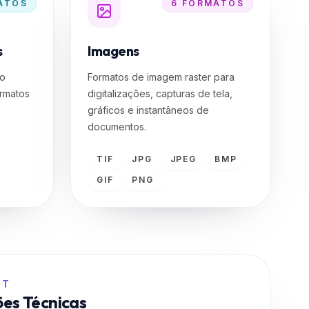
s
Imagens
do
Formatos de imagem raster para
rmatos
digitalizações, capturas de tela,
gráficos e instantâneos de
documentos.
TIF
JPG
JPEG
BMP
GIF
PNG
IT
ões Técnicas