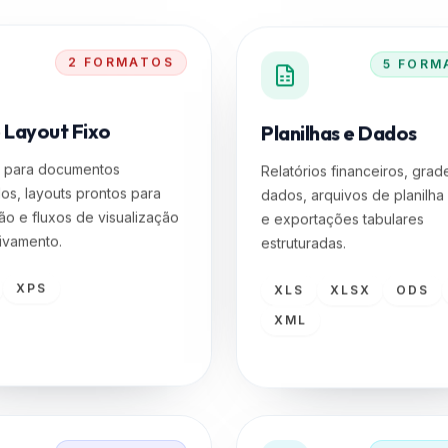
2
FORMATOS
5
FORM
 Layout Fixo
Planilhas e Dados
o para documentos
Relatórios financeiros, grad
os, layouts prontos para
dados, arquivos de planilha
ão e fluxos de visualização
e exportações tabulares
ivamento.
estruturadas.
XPS
XLS
XLSX
ODS
XML
3
FORMATOS
6
FORM