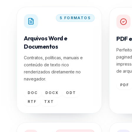
5
FORMATOS
Arquivos Word e
PDF e
Documentos
Perfeit
paginad
Contratos, políticas, manuais e
impress
conteúdo de texto rico
de arqu
renderizados diretamente no
navegador.
PDF
DOC
DOCX
ODT
RTF
TXT
3
FORMATOS