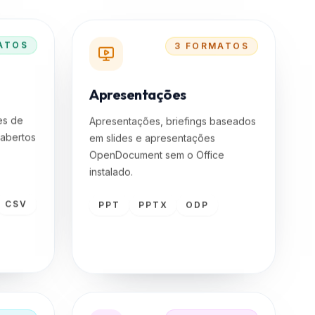
ATOS
3
FORMATOS
Apresentações
es de
Apresentações, briefings baseados
 abertos
em slides e apresentações
OpenDocument sem o Office
instalado.
CSV
PPT
PPTX
ODP
ATOS
6
FORMATOS