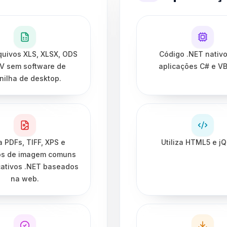
quivos XLS, XLSX, ODS
Código .NET nativo
V sem software de
aplicações C# e V
nilha de desktop.
a PDFs, TIFF, XPS e
Utiliza HTML5 e jQ
os de imagem comuns
cativos .NET baseados
na web.