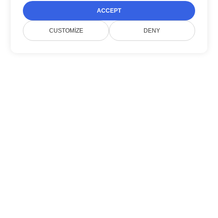
ACCEPT
CUSTOMIZE
DENY
Hakkımızda
Doconut, modern .NET SDK'larıyla belge
yönetimini basitleştirir.