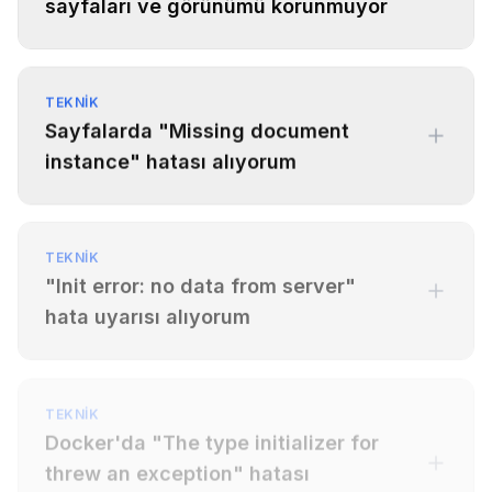
sayfaları ve görünümü korunmuyor
TEKNIK
Sayfalarda "Missing document
instance" hatası alıyorum
TEKNIK
"Init error: no data from server"
hata uyarısı alıyorum
TEKNIK
Docker'da "The type initializer for
threw an exception" hatası