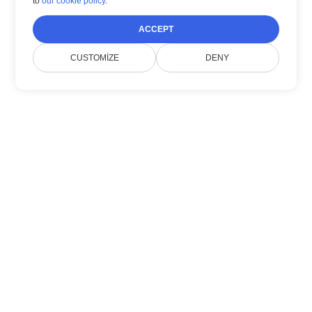
to
our cookie policy
.
ACCEPT
CUSTOMIZE
DENY
Hakkımızda
Doconut, modern .NET SDK'larıyla belge
yönetimini basitleştirir.