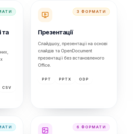
МАТИ
3
ФОРМАТИ
 та
Презентації
Слайдшоу, презентації на основі
слайдів та OpenDocument
аних,
презентації без встановленого
их
Office.
PPT
PPTX
ODP
CSV
МАТИ
6
ФОРМАТИ