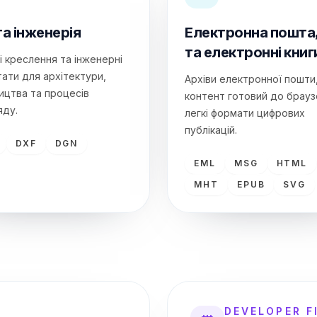
а інженерія
Електронна пошта,
та електронні книг
і креслення та інженерні
ати для архітектури,
Архіви електронної пошти
ицтва та процесів
контент готовий до брауз
яду.
легкі формати цифрових
публікацій.
DXF
DGN
EML
MSG
HTML
MHT
EPUB
SVG
DEVELOPER F