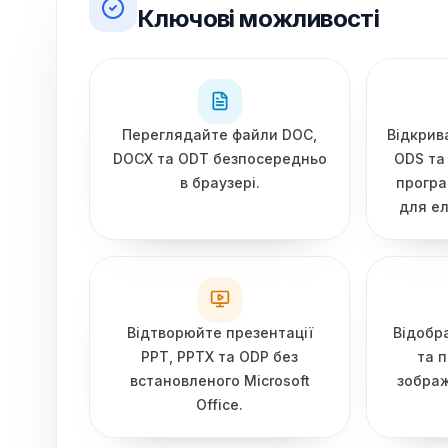
Ключові можливості
Переглядайте файли DOC,
Відкрив
DOCX та ODT безпосередньо
ODS та
в браузері.
програ
для ел
Відтворюйте презентації
Відобра
PPT, PPTX та ODP без
та 
встановленого Microsoft
зображ
Office.