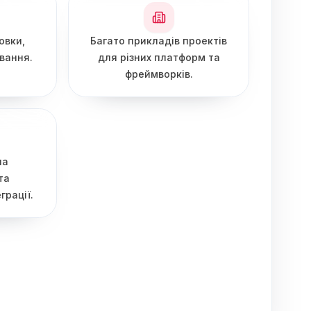
овки,
Багато прикладів проектів
вання.
для різних платформ та
фреймворків.
на
та
грації.