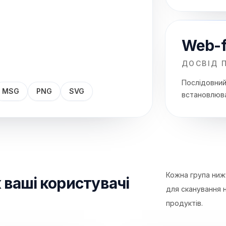
Web-f
ДОСВІД П
Послідовний
MSG
PNG
SVG
встановлюват
Кожна група ниж
 ваші користувачі
для сканування 
продуктів.