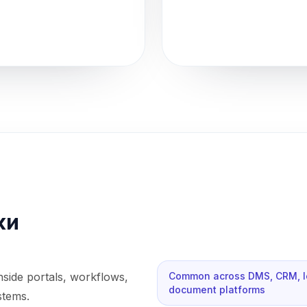
ки
inside portals, workflows,
Common across DMS, CRM, leg
document platforms
stems.