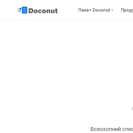
Пакет Doconut
Прод
▼
Всеохопний спис