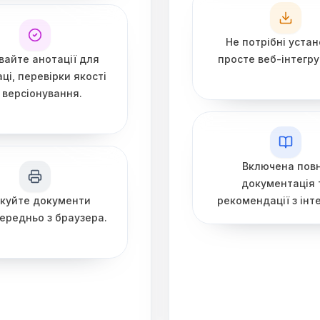
Не потрібні устан
айте анотації для
просте веб-інтегру
аці, перевірки якості
 версіонування.
Включена пов
документація 
куйте документи
рекомендації з інте
ередньо з браузера.