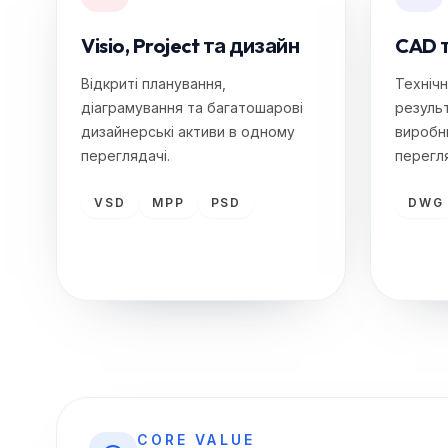
Visio, Project та дизайн
CAD т
Відкриті планування,
Технічн
діаграмування та багатошарові
результ
дизайнерські активи в одному
виробн
переглядачі.
перегл
VSD
MPP
PSD
DWG
CORE VALUE