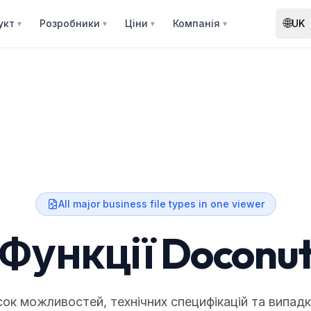
🌐
укт
Розробники
Ціни
Компанія
UK
▼
▼
▼
▼
All major business file types in one viewer
Функції Doconu
ок можливостей, технічних специфікацій та випадк