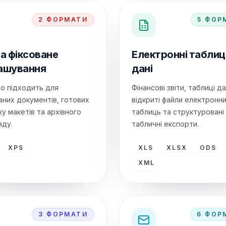
2
ФОРМАТИ
5
ФОР
а фіксоване
Електронні таблиці
ашування
дані
но підходить для
Фінансові звіти, таблиці д
аних документів, готових
відкриті файли електронн
у макетів та архівного
таблиць та структуровані
яду.
табличні експорти.
XPS
XLS
XLSX
ODS
XML
3
ФОРМАТИ
6
ФОР