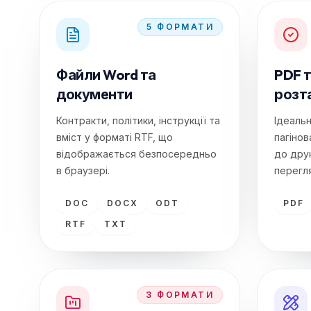
5
ФОРМАТИ
Файли Word та
PDF т
документи
розт
Контракти, політики, інструкції та
Ідеаль
вміст у форматі RTF, що
пагінов
відображається безпосередньо
до друк
в браузері.
перегл
DOC
DOCX
ODT
PDF
RTF
TXT
3
ФОРМАТИ