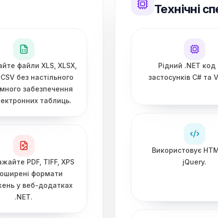
Технічні сп
айте файли XLS, XLSX,
Рідний .NET код
 CSV без настільного
застосунків C# та 
много забезпечення
ектронних таблиць.
Використовує HTM
жайте PDF, TIFF, XPS
jQuery.
поширені формати
ень у веб-додатках
.NET.