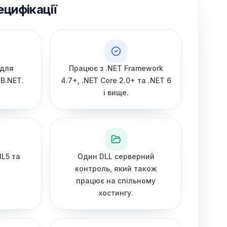
ецифікації
 для
Працює з .NET Framework
VB.NET.
4.7+, .NET Core 2.0+ та .NET 6
і вище.
L5 та
Один DLL серверний
контроль, який також
працює на спільному
хостингу.