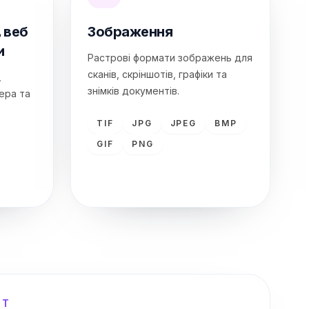
 веб
Зображення
и
Растрові формати зображень для
сканів, скріншотів, графіки та
,
знімків документів.
ера та
TIF
JPG
JPEG
BMP
GIF
PNG
IT