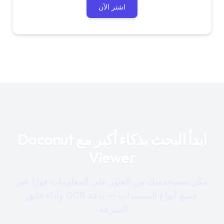
اشتر الآن
ابدأ البحث بذكاء أكبر مع Doconut
Viewer
مكّن مستخدميك من العثور على المعلومات فورًا عبر
جميع أنواع المستندات — بدقة OCR وأداء فائق
السرعة.