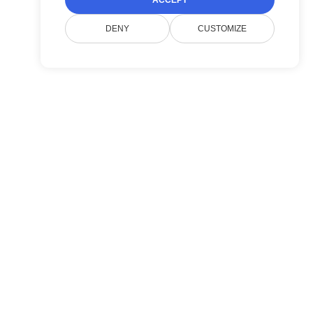
ACCEPT
DENY
CUSTOMIZE
מוצר
מציג
אודותינו
תוסף הערות
Doconut מפשטת ניהול מסמכים עם SDKs
תוסף חיפוש
מודרניים של .NET.
תוסף המרה