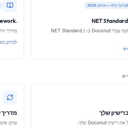
תיעוד מלא — אוגוסט 2026
.NET Framework
מדריך התקנה עבור Doconut ב-.NET Standard /
מדריך התקנה עבור onut
למידע נוס
ים
רישיון שלך
מדריך ע
שיון Doconut שלך.
עדכן אינטגרצ