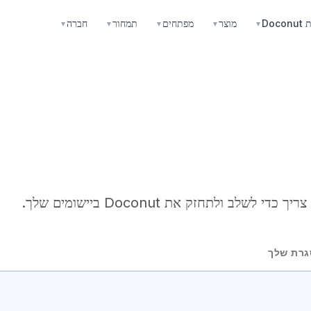
Doco
מוצר
מפתחים
תמחור
חברה
▼
▼
▼
▼
▼
י לשלב ולתחזק את Doconut ביישומים שלך.
גרת שלך