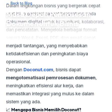
← Back to Blog
•
March 21, 2025
•
3
min read
Dalam lingkungan bisnis yang bergerak cepat
Masa Depan Pemrosesan
saat ini, organisasi sangat bergantung pada
Dokumen untuk Bisnis
dokumen digital
untuk komunikasi, kolaborasi,
dan pencatatan. Mengelola berbagai format
seperti
Word, Excel, PDF, dan email
dapat
menjadi tantangan, yang menyebabkan
ketidakefisienan dan peningkatan biaya
operasional.
Dengan
Doconut.com
, bisnis dapat
mengotomatisasi pemrosesan dokumen
,
meningkatkan efisiensi alur kerja, dan
memastikan integrasi yang mulus ke dalam
sistem yang ada.
📈
Mengapa Bisnis Memilih Doconut?