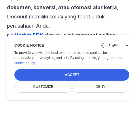
dokumen, konversi, atau otomasi alur kerja
,
Doconut memiliki solusi yang tepat untuk
perusahaan Anda.
👉
Unduh SDK
dan mulailah mengoptimalkan
bisnis Anda hari ini!
COOKIE NOTICE
To provide you with the best experience, we use cookies for
personalization, analytics, and ads. By using our site, you agree to
our
cookie policy
.
ACCEPT
#
Business Automation
#
Document Processing
CUSTOMIZE
DENY
#
Enterprise Solutions
#
PDF Conversion
#
Doconut SDK