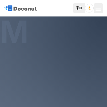
🌐
ID
Toggle th
M