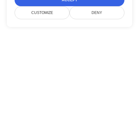
ACCEPT
CUSTOMIZE
DENY
Tentang Kami
Doconut menyederhanakan manajemen
dokumen dengan SDK .NET modern.