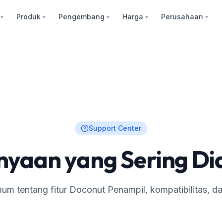
Produk
Pengembang
Harga
Perusahaan
▼
▼
▼
▼
▼
Support Center
nyaan yang Sering Di
m tentang fitur Doconut Penampil, kompatibilitas, dan