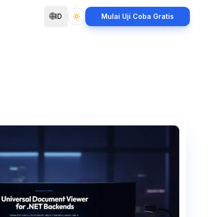
🌐
ID
Mulai Uji Coba Gratis
Toggle theme