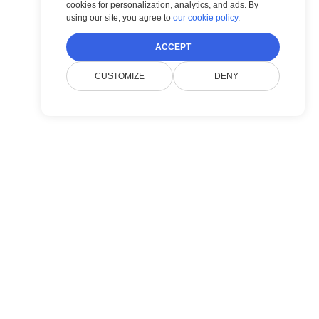
cookies for personalization, analytics, and ads. By
using our site, you agree to
our cookie policy
.
ACCEPT
CUSTOMIZE
DENY
회사
Doconut 지원에 연락하기
개인정보 처리방침
FAQ