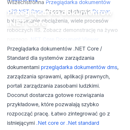
Wszechstronna
Przeglądarka dokumentów
Przeglądarka dokumentów
ASP.NET Core
. Doconut obsługuje
Docker
,
.NET Core
balansowanie obciążenia, wiele procesów
roboczych IIS. Zobacz demonstrację na żywo
naszego
.NET Core Document Viewer
.
Przeglądarka dokumentów .NET Core /
Standard dla systemów zarządzania
dokumentami
przeglądarka dokumentów dms
,
zarządzania sprawami, aplikacji prawnych,
portali zarządzania zasobami ludzkimi.
Doconut dostarcza gotowe rozwiązania
przykładowe, które pozwalają szybko
rozpocząć pracę. Łatwo zintegrować go z
istniejącymi
.Net core or .Net standard