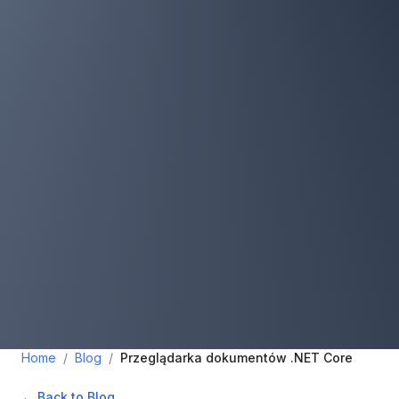
Home
/
Blog
/
Przeglądarka dokumentów .NET Core
← Back to Blog
•
August 5, 2023
•
1
min read