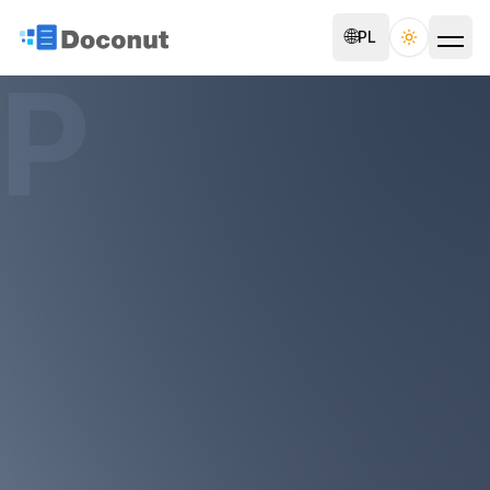
🌐
PL
Toggle th
P