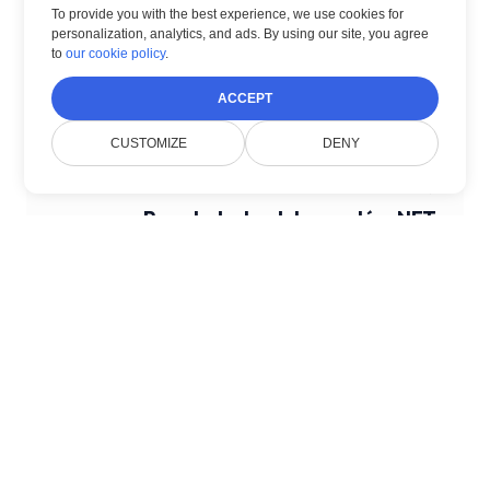
To provide you with the best experience, we use cookies for
← PREVIOUS POST
personalization, analytics, and ads. By using our site, you agree
to
our cookie policy
.
Viewer Skalowalny z Równoważeniem
Obciążenia
ACCEPT
CUSTOMIZE
DENY
NEXT POST →
Przeglądarka dokumentów .NET