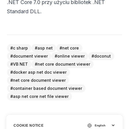
.NET Core 7.0 przy użyciu bibliotek .NET
Standard DLL.
#
c sharp
#
asp net
#
net core
#
document viewer
#
online viewer
#
doconut
#
VB NET
#
net core document viewer
#
docker asp net doc viewer
#
net core document viewer
#
container based document viewer
#
asp net core net file viewer
COOKIE NOTICE