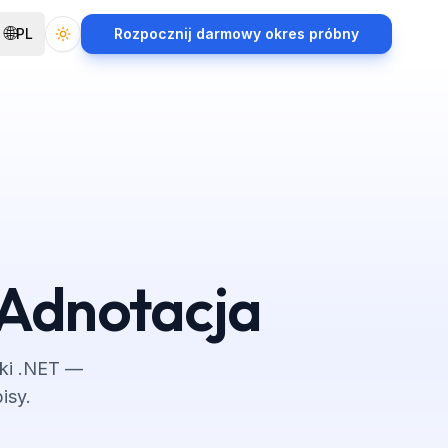
🌐
PL
Rozpocznij darmowy okres próbny
Toggle theme
 Adnotacja
rki .NET —
isy.