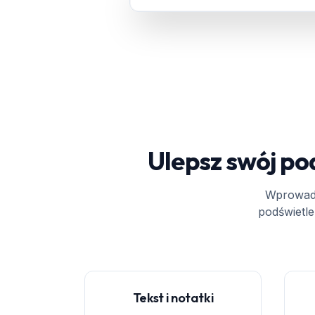
Ulepsz swój po
Wprowadź
podświetle
Tekst i notatki