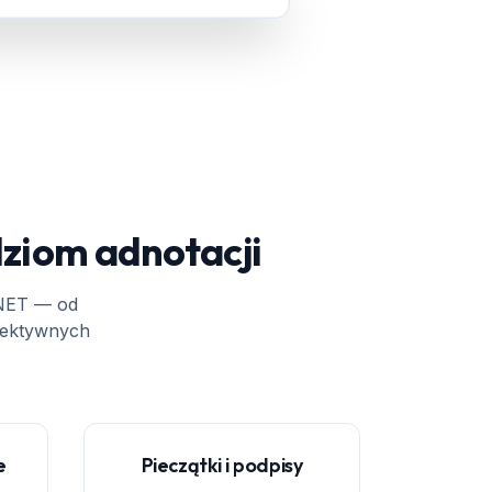
dziom adnotacji
.NET — od
efektywnych
e
Pieczątki i podpisy