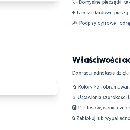
🏷️ Domyślne pieczątki, ta
➕ Niestandardowe piecząt
✍️ Podpisy cyfrowe i odr
Właściwości ad
Dopracuj adnotacje dzię
🎨 Kolory tła i obramowani
⚙️ Ustawienia szerokości 
🅿️ Dostosowywanie czcionk
🔒 Zablokuj lub wypal adn