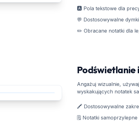
🅰️ Pola tekstowe dla pre
💬 Dostosowywalne dymki 
✏️ Obracane notatki dla l
Podświetlanie 
Angażuj wizualnie, używaj
wyskakujących notatek s
🖍️ Dostosowywalne zakreś
🗒️ Notatki samoprzylepne