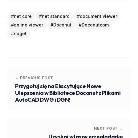
#
net core
#
net standard
#
document viewer
#
online viewer
#
Doconut
#
Doconutcom
#
nuget
← PREVIOUS POST
Przygotuj się na Ekscytujące Nowe
Ulepszenia w Bibliotece Doconut z Plikami
AutoCAD DWG i DGN!
NEXT POST →
Uzyskaj własny przeglądarkę