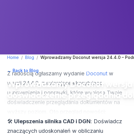
Home
/
Blog
/
Wprowadzamy Doconut wersja 24.4.0 – Pod
← Back to Blog
•
April 19, 2024
•
2
min read
Z radością ogłaszamy wydanie
Doconut
w
Wprowadzamy Doconut wersja 2
wersji 24.4.0, zawierające ekscytujące
doświadczenie przeglądania d
usprawnienia i poprawki, które wyniosą Twoje
doświadczenie przeglądania dokumentów na
wyższy poziom. Oto przegląd nowości:
🛠️
Ulepszenia silnika CAD i DGN
: Doświadcz
znaczących udoskonaleń w obliczaniu