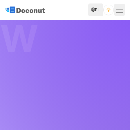
🌐
PL
Toggle th
W