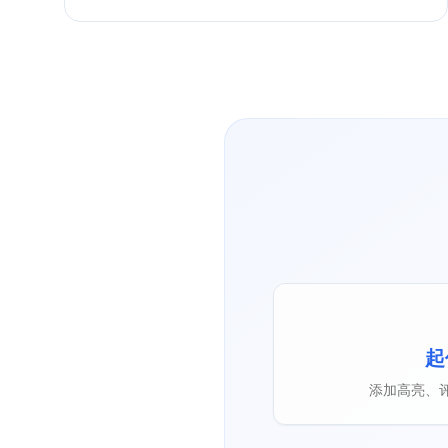
起
添加高亮、