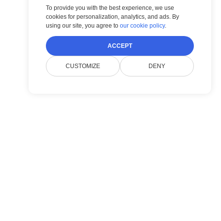
To provide you with the best experience, we use
cookies for personalization, analytics, and ads. By
using our site, you agree to
our cookie policy
.
ACCEPT
CUSTOMIZE
DENY
公司
联系 Doconut 支持
隐私政策