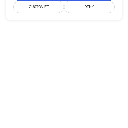
CUSTOMIZE
DENY
Über uns
Doconut vereinfacht das
Dokumentenmanagement mit modernen .NET
SDKs.