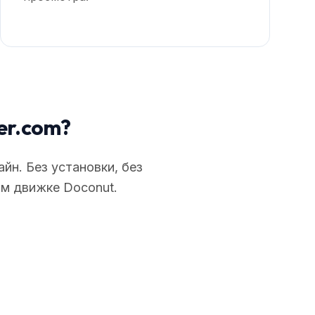
er.com?
н. Без установки, без
ом движке Doconut.