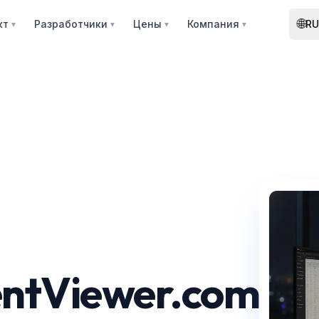
🌐
кт
Разработчики
Цены
Компания
RU
▼
▼
▼
▼
ntViewer.com