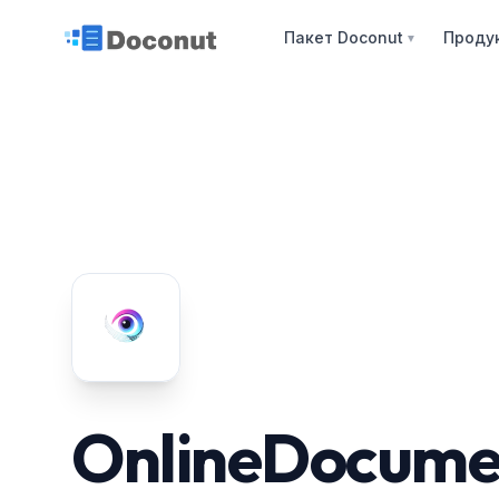
Пакет Doconut
Проду
▼
OnlineDocume