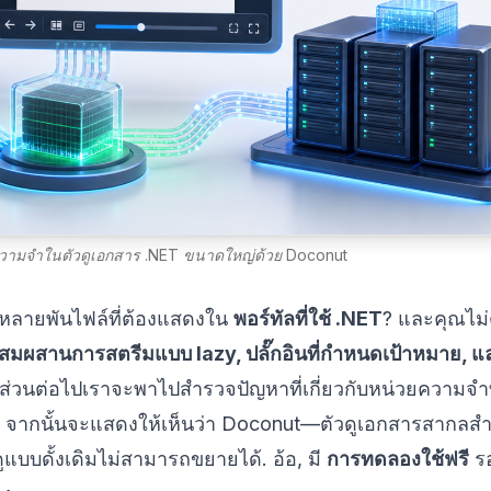
ยความจำในตัวดูเอกสาร .NET ขนาดใหญ่ด้วย Doconut
หลายพันไฟล์ที่ต้องแสดงใน
พอร์ทัลที่ใช้ .NET
? และคุณไม่
สมผสานการสตรีมแบบ lazy, ปลั๊กอินที่กำหนดเป้าหมาย, แ
นส่วนต่อไปเราจะพาไปสำรวจปัญหาที่เกี่ยวกับหน่วยความจำที่
 จากนั้นจะแสดงให้เห็นว่า Doconut—ตัวดูเอกสารสากลสำ
แบบดั้งเดิมไม่สามารถขยายได้. อ้อ, มี
การทดลองใช้ฟรี
รอ