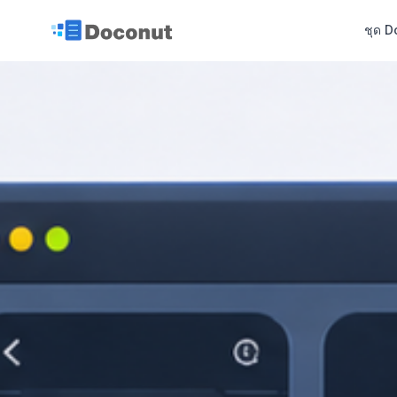
ชุด D