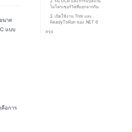
2. รัน OCR และการแปลงใน
ไมโครเซอร์วิสที่แยกจากกัน
3. เปิดใช้งาน Trim และ
 ขนาด
ReadyToRun ของ .NET 6
GC แบบ
สรุป
สมคือการ