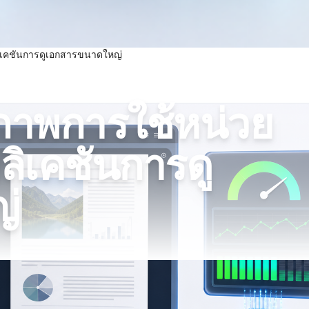
ิเคชันการดูเอกสารขนาดใหญ่
ิภาพการใช้หน่วย
ิเคชันการดู
่