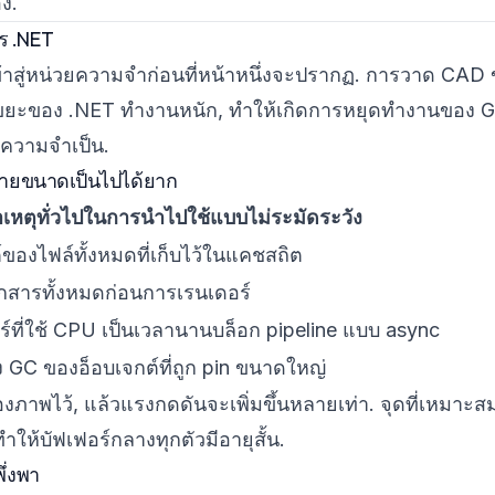
ง.
ร .NET
าสู่หน่วยความจำก่อนที่หน้าหนึ่งจะปรากฏ. การวาด CAD
บขยะของ .NET ทำงานหนัก, ทำให้เกิดการหยุดทำงานของ 
ินความจำเป็น.
ยายขนาดเป็นไปได้ยาก
เหตุทั่วไปในการนำไปใช้แบบไม่ระมัดระวัง
ต์ของไฟล์ทั้งหมดที่เก็บไว้ในแคชสถิต
กสารทั้งหมดก่อนการเรนเดอร์
์ที่ใช้ CPU เป็นเวลานานบล็อก pipeline แบบ async
 GC ของอ็อบเจกต์ที่ถูก pin ขนาดใหญ่
องภาพไว้, แล้วแรงกดดันจะเพิ่มขึ้นหลายเท่า. จุดที่เหมาะ
ให้บัฟเฟอร์กลางทุกตัวมีอายุสั้น.
ึ่งพา