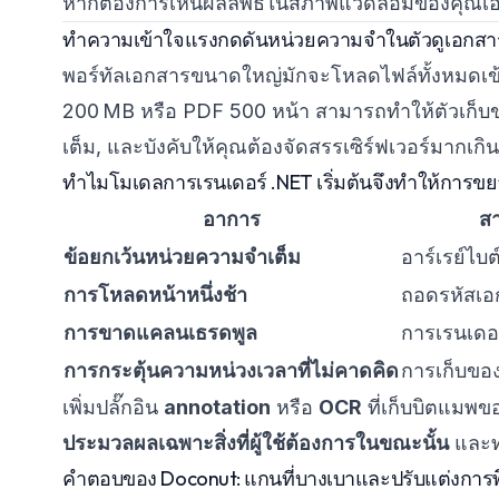
หากต้องการเห็นผลลัพธ์ในสภาพแวดล้อมของคุณเอ
ทำความเข้าใจแรงกดดันหน่วยความจำในตัวดูเอกสา
พอร์ทัลเอกสารขนาดใหญ่มักจะโหลดไฟล์ทั้งหมดเข้
200 MB หรือ PDF 500 หน้า สามารถทำให้ตัวเก็
เต็ม, และบังคับให้คุณต้องจัดสรรเซิร์ฟเวอร์มากเก
ทำไมโมเดลการเรนเดอร์ .NET เริ่มต้นจึงทำให้การข
อาการ
สา
ข้อยกเว้นหน่วยความจำเต็ม
อาร์เรย์ไบ
การโหลดหน้าหนึ่งช้า
ถอดรหัสเอ
การขาดแคลนเธรดพูล
การเรนเดอร
การกระตุ้นความหน่วงเวลาที่ไม่คาดคิด
การเก็บของ
เพิ่มปลั๊กอิน
annotation
หรือ
OCR
ที่เก็บบิตแมพข
ประมวลผลเฉพาะสิ่งที่ผู้ใช้ต้องการในขณะนั้น
และทำ
คำตอบของ Doconut: แกนที่บางเบาและปรับแต่งการพ