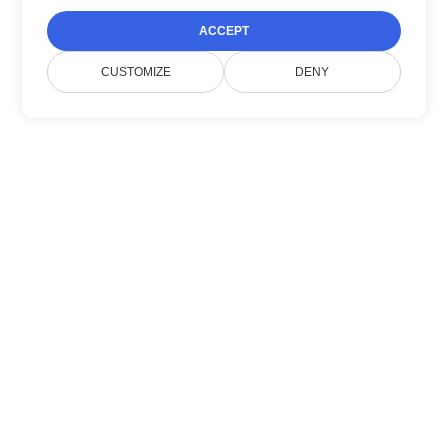
ACCEPT
CUSTOMIZE
DENY
Về chúng tôi
Doconut đơn giản hoá việc quản lý tài liệu với
các SDK .NET hiện đại.