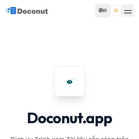
🌐
VI
Toggle th
Doconut.app