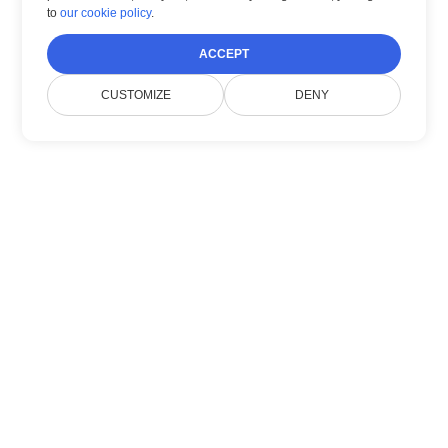
to
our cookie policy
.
ACCEPT
CUSTOMIZE
DENY
Về chúng tôi
Doconut đơn giản hoá việc quản lý tài liệu với
các SDK .NET hiện đại.