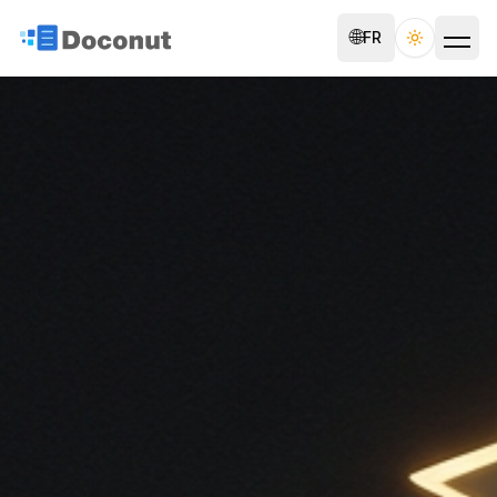
🌐
FR
Toggle th