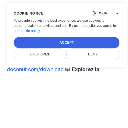
mises à jour continues, une documentation
conviviale pour les développeurs et un support
COOKIE NOTICE
To provide you with the best experience, we use cookies for
professionnel, Doconut reste la solution
personalization, analytics, and ads. By using our site, you agree to
our cookie policy
.
incontournable pour la visualisation de
documents en .NET.
ACCEPT
🎯 Commencez dès aujourd’hui
CUSTOMIZE
DENY
📦
Téléchargez le SDK :
doconut.com/download
📖
Explorez la
documentation :
doconut.com/docs
Apportez la visualisation professionnelle de
documents à votre application .NET dès
aujourd’hui — avec
Doconut
.