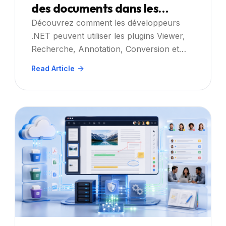
des documents dans les
applications .NET avec
Découvrez comment les développeurs
.NET peuvent utiliser les plugins Viewer,
Doconut
Recherche, Annotation, Conversion et
Impression contrôlée de Doconut pour
Read Article
créer de meilleurs flux d'automatisation
des documents.