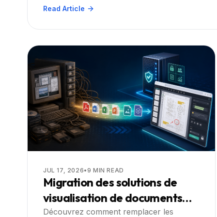
Read Article
JUL 17, 2026
•
9
MIN READ
Migration des solutions de
visualisation de documents
héritées vers des SDK
Découvrez comment remplacer les