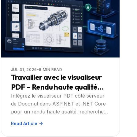
JUL 31, 2026
•
8
MIN READ
Travailler avec le visualiseur
PDF – Rendu haute qualité
pour les fichiers PDF dans les
Intégrez le visualiseur PDF côté serveur
de Doconut dans ASP.NET et .NET Core
applications ASP.NET et .NET
pour un rendu haute qualité, recherche
Core avec recherche complète
OCR, annotation et impression –
Read Article
et interaction : Guide pratique
commencez votre essai gratuit.