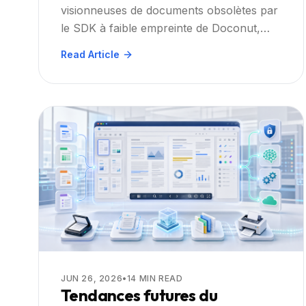
visionneuses de documents obsolètes par
modernes à faible empreinte
le SDK à faible empreinte de Doconut,
améliorant les performances,
Read Article
l'accessibilité et la sécurité des
applications d'entreprise basées sur .NET.
JUN 26, 2026
•
14
MIN READ
Tendances futures du