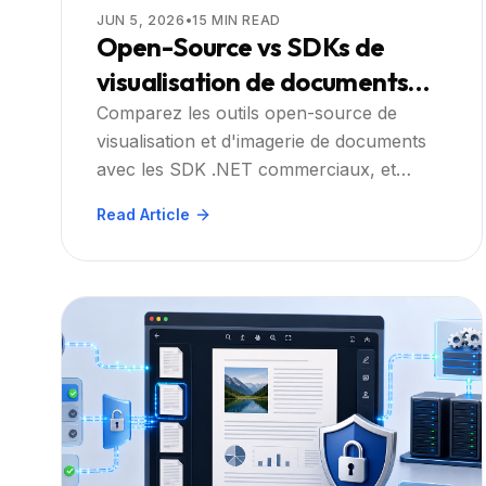
JUN 5, 2026
•
15
MIN READ
Open-Source vs SDKs de
visualisation de documents
.NET commerciaux : Ce que les
Comparez les outils open-source de
visualisation et d'imagerie de documents
développeurs doivent
avec les SDK .NET commerciaux, et
considérer
découvrez quand Doconut Viewer peut
Read Article
aider à réduire la complexité d'intégration.