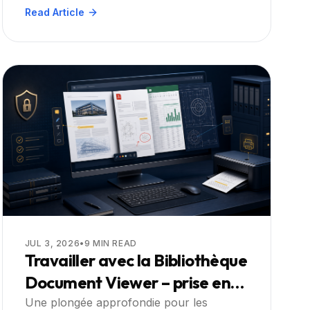
recherchable dans une application web
Read Article
.NET. Explorez les étapes pratiques, les
meilleures pratiques et des scénarios réels
pour les développeurs d'entreprise.
JUL 3, 2026
•
9
MIN READ
Travailler avec la Bibliothèque
Document Viewer – prise en
charge des formats PDF,
Une plongée approfondie pour les