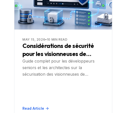
MAY 15, 2026
•
10
MIN READ
Considérations de sécurité
pour les visionneuses de
documents .NET dans les
Guide complet pour les développeurs
seniors et les architectes sur la
applications d'entreprise
sécurisation des visionneuses de
documents intégrées dans les applications
d'entreprise basées sur .NET, avec des
étapes pratiques et une analyse
approfondie de la façon dont Doconut
résout chaque défi.
Read Article