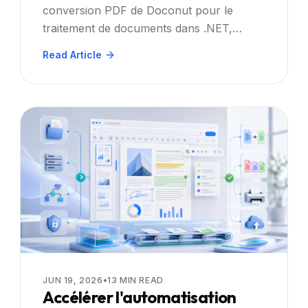
conversion PDF de Doconut pour le
applications Web .NET, React,
traitement de documents dans .NET,
Angular ou Vue pour améliorer
React, Angular et Vue. Guide étape par
Read Article
la convivialité et l'efficacité :
étape, conseils de sécurité et meilleures
étape par étape
pratiques.
JUN 19, 2026
•
13
MIN READ
Accélérer l'automatisation