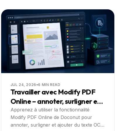
JUL 24, 2026
•
6
MIN READ
Travailler avec Modify PDF
Online – annoter, surligner et
rendre les PDF recherchables
Apprenez à utiliser la fonctionnalité
Modify PDF Online de Doconut pour
directement dans l'application
annoter, surligner et ajouter du texte OCR
web : Guide pratique