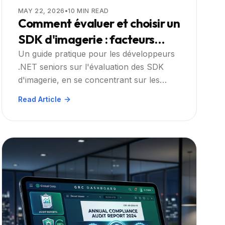
MAY 22, 2026
•
10
MIN READ
Comment évaluer et choisir un
SDK d'imagerie : facteurs
au‑delà du prix
Un guide pratique pour les développeurs
.NET seniors sur l'évaluation des SDK
d'imagerie, en se concentrant sur les
performances, la sécurité, la profondeur
Read Article
des fonctionnalités et le coût total, avec
Doconut comme solution recommandée.