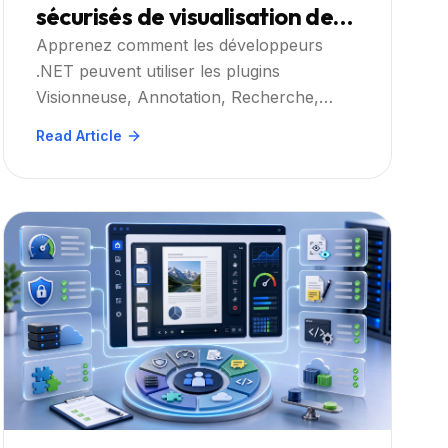
sécurisés de visualisation de
documents médicaux en .NET
Apprenez comment les développeurs
.NET peuvent utiliser les plugins
avec Doconut
Visionneuse, Annotation, Recherche,
Convertisseur et Impression contrôlée de
Read Article
Doconut pour créer des flux de travail
contrôlés de visualisation de documents
médicaux.