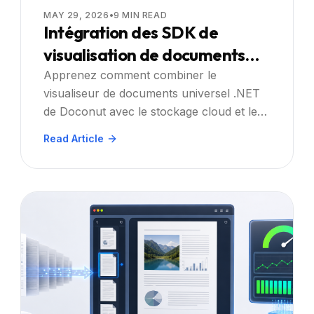
MAY 29, 2026
•
9
MIN READ
Intégration des SDK de
visualisation de documents
avec le stockage cloud et les
Apprenez comment combiner le
visualiseur de documents universel .NET
plateformes de collaboration
de Doconut avec le stockage cloud et les
outils de collaboration pour offrir des
Read Article
expériences de documents
recherchables, annotables et sécurisées à
grande échelle.