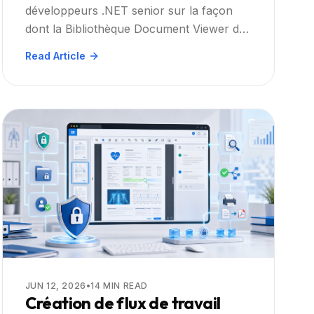
développeurs .NET senior sur la façon
Office et CAD avec
dont la Bibliothèque Document Viewer de
annotations intégrées,
Doconut apporte le rendu PDF, Office et
Read Article
recherche et impression :
CAD, l'annotation, la recherche et
Guide Pratique
l'impression aux applications web
d'entreprise.
JUN 12, 2026
•
14
MIN READ
Création de flux de travail