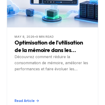
MAY 8, 2026
•
9
MIN READ
Optimisation de l'utilisation
de la mémoire dans les
applications de visualisation
Découvrez comment réduire la
consommation de mémoire, améliorer les
de documents à grande
performances et faire évoluer les
échelle
visualiseurs de documents .NET avec le
traitement côté serveur de Doconut, le
chargement paresseux et les plugins
d'annotation/OCR efficaces.
Read Article