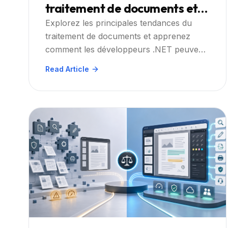
traitement de documents et
ce qu'elles signifient pour les
Explorez les principales tendances du
traitement de documents et apprenez
développeurs .NET
comment les développeurs .NET peuvent
préparer leurs applications avec les
Read Article
plugins Doconut Viewer, Search,
Annotation, Converter et Controlled
Printing.