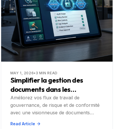
MAY 1, 2026
•
3
MIN READ
Simplifier la gestion des
documents dans les
plateformes GRC avec
Améliorez vos flux de travail de
gouvernance, de risque et de conformité
Doconut
avec une visionneuse de documents
puissante, un moteur OCR et d'annotation
Read Article
conçu pour les plateformes modernes.