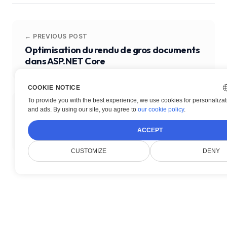
← PREVIOUS POST
Optimisation du rendu de gros documents
dans ASP.NET Core
COOKIE NOTICE
To provide you with the best experience, we use cookies for personalizati
NEXT POST →
and ads. By using our site, you agree to
our cookie policy
.
Top 5 des fonctionnalités du visualiseur
ACCEPT
Doconut pour les entreprises
CUSTOMIZE
DENY