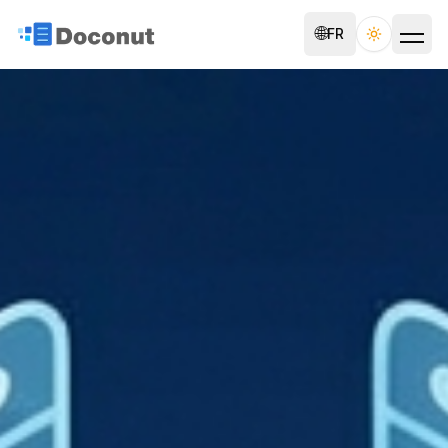
🌐
FR
Toggle th