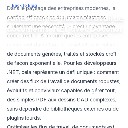
← Back to Blog
•
January 23, 2026
•
7
min read
Dans le paysage des entreprises modernes, la
Améliorer les flux de travail de
gestion efficace des documents n'est pas
documents .NET avec Doconut
seulement une nécessité — c'est un avantage
concurrentiel. À mesure que les entreprises
numérisent davantage leurs activités, le volume
de documents générés, traités et stockés croît
de façon exponentielle. Pour les développeurs
.NET, cela représente un défi unique : comment
créer des flux de travail de documents robustes,
évolutifs et conviviaux capables de gérer tout,
des simples PDF aux dessins CAD complexes,
sans dépendre de bibliothèques externes ou de
plugins lourds.
Optimiser les flux de travail de documents est