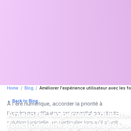
Home
/
Blog
/
Améliorer l'expérience utilisateur avec les
← Back to Blog
•
June 20, 2025
•
3
min read
À l'ère numérique, accorder la priorité à
Améliorer l'expérience utilisate
l'expérience utilisateur est essentiel pour toute
fonctionnalités avancées de Do
solution logicielle, en particulier lorsqu'il s'agit