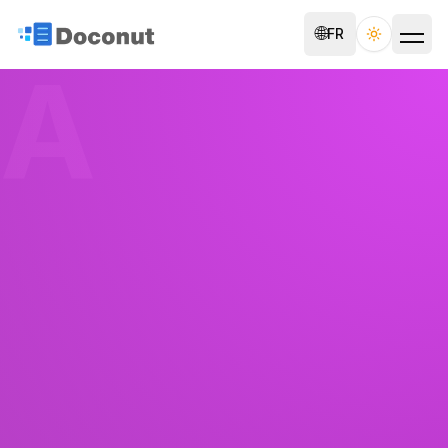
🌐
FR
Toggle th
A