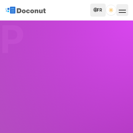
🌐
FR
Toggle th
P