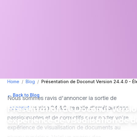
Home
/
Blog
/
Présentation de Doconut Version 24.4.0 - Él
← Back to Blog
•
April 19, 2024
•
2
min read
Nous sommes ravis d'annoncer la sortie de
Présentation de Doconut Version
Doconut
version 24.4.0, remplie d'améliorations
expérience de visualisation de
passionnantes et de correctifs pour porter votre
expérience de visualisation de documents au