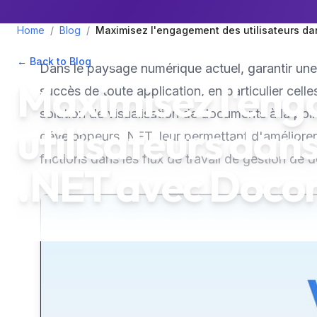
Home
/
Blog
/
Maximisez l'engagement des utilisateurs dan
← Back to Blog
•
August 1, 2025
•
3
min read
Dans le paysage numérique actuel, garantir une 
Maximisez l'en
succès de toute application, en particulier cel
solution de visualisation de documents à la poi
utilisateurs dans
développeurs .NET, leur permettant d'améliorer 
frictions dans les flux de travail de gestion de
.NET avec Docon