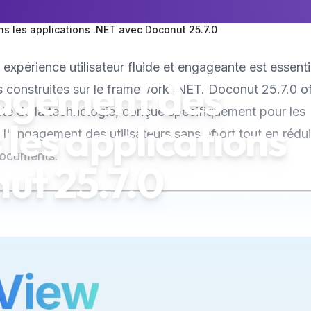
s les applications .NET avec Doconut 25.7.0
expérience utilisateur fluide et engageante est essenti
gagement des
les construites sur le framework .NET. Doconut 25.7.0 o
nte de la technologie, conçue spécifiquement pour les
 les applications
l'engagement des utilisateurs sans effort tout en rédui
 documents.
ut 25.7.0