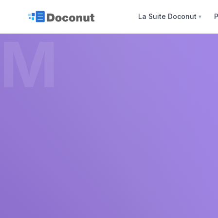
La Suite Doconut
P
▼
M