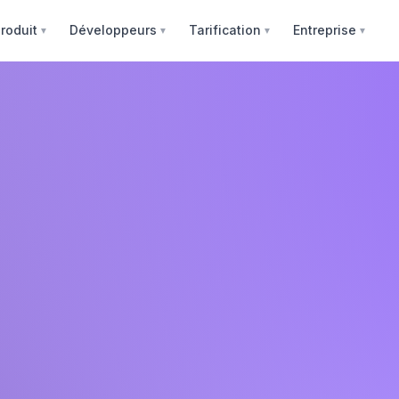
roduit
Développeurs
Tarification
Entreprise
▼
▼
▼
▼