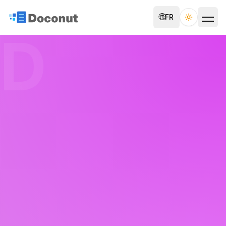
🌐
FR
Toggle th
D