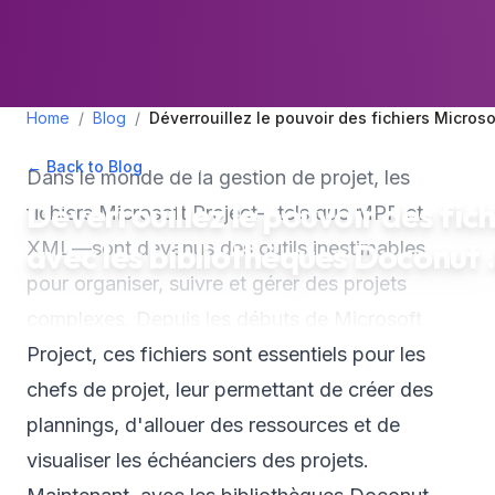
Home
/
Blog
/
Déverrouillez le pouvoir des fichiers Micros
← Back to Blog
•
November 1, 2024
•
4
min read
Dans le monde de la gestion de projet, les
Déverrouillez le pouvoir des fic
fichiers Microsoft Project—tels que MPP et
avec les bibliothèques Doconut
XML—sont devenus des outils inestimables
pour organiser, suivre et gérer des projets
complexes. Depuis les débuts de Microsoft
Project, ces fichiers sont essentiels pour les
chefs de projet, leur permettant de créer des
plannings, d'allouer des ressources et de
visualiser les échéanciers des projets.