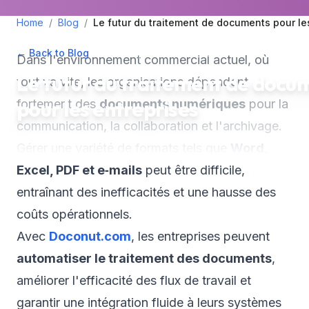
Home
/
Blog
/
Le futur du traitement de documents pour le
← Back to Blog
•
March 21, 2025
•
3
min read
Dans l'environnement commercial actuel, où
Le futur du traitement de docu
tout va vite, les organisations dépendent
pour les entreprises
fortement des
documents numériques
pour la
communication, la collaboration et l'archivage.
Gérer une variété de formats tels que
Word,
Excel, PDF et e‑mails
peut être difficile,
entraînant des inefficacités et une hausse des
coûts opérationnels.
Avec
Doconut.com
, les entreprises peuvent
automatiser le traitement des documents
,
améliorer l'efficacité des flux de travail et
garantir une intégration fluide à leurs systèmes