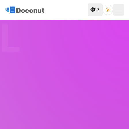
🌐
FR
Toggle th
L