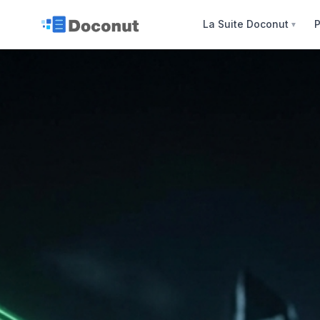
La Suite Doconut
P
▼