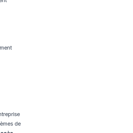
ent
ement
ntreprise
stèmes de