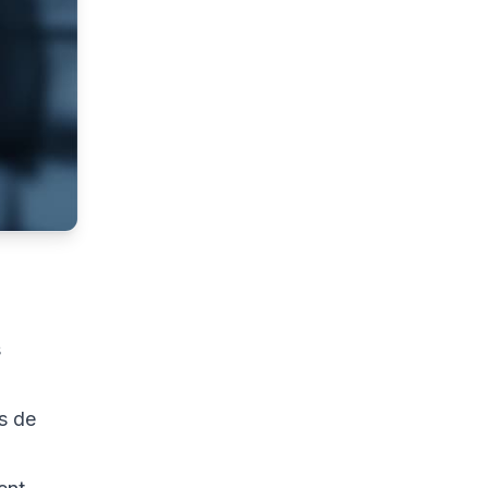
s
s de