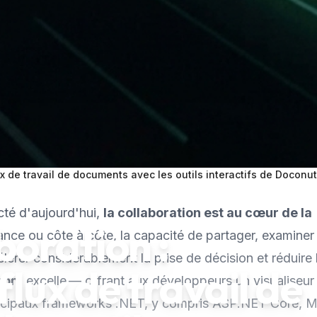
lux de travail de documents avec les outils interactifs de Doconut
cté d'aujourd'hui,
la collaboration est au cœur de la
boration :
tance ou côte à côte, la capacité de partager, examiner
érer considérablement la prise de décision et réduire 
flux de travail de
com
excelle — offrant aux développeurs un visualiseur
rincipaux frameworks .NET, y compris ASP.NET Core, 