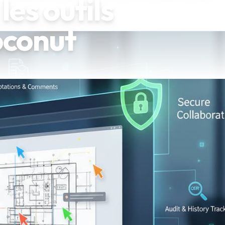
es outils
oconut