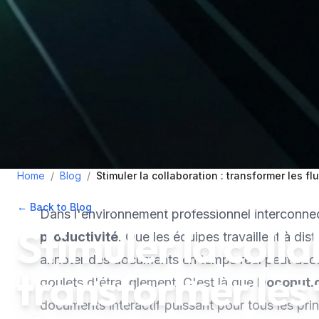
Home
/
Blog
/
Stimuler la collaboration : transformer les f
← Back to Blog
•
September 22, 2025
•
3
min read
Dans l'environnement professionnel interconne
Stimuler la colla
productivité
. Que les équipes travaillent à dis
annoter des documents en temps réel peut accél
transformer les 
goulets d'étranglement. C'est là que
Doconut.
documents interactif puissant pour tous les p