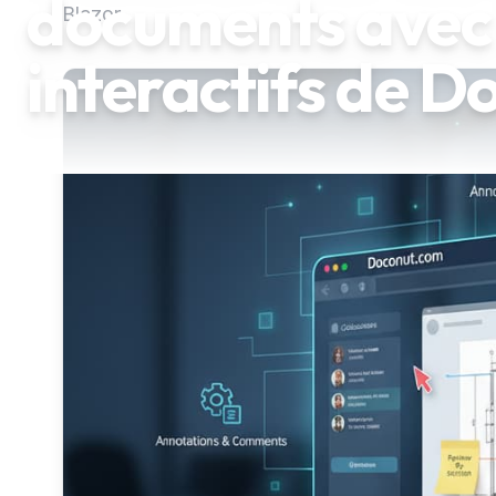
documents avec l
Blazor.
interactifs de D