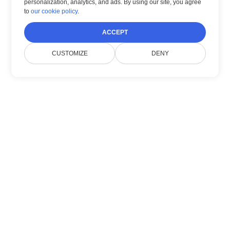
personalization, analytics, and ads. By using our site, you agree
to
our cookie policy
.
ACCEPT
CUSTOMIZE
DENY
À propos de nous
Doconut simplifie la gestion des documents
avec des SDK .NET modernes.