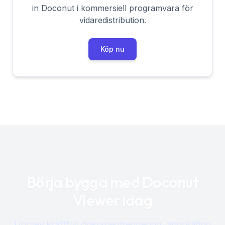
in Doconut i kommersiell programvara för
vidaredistribution.
Köp nu
Börja bygga med Doconut
Viewer idag
Upplev kraftfull dokumentrendering, annotation