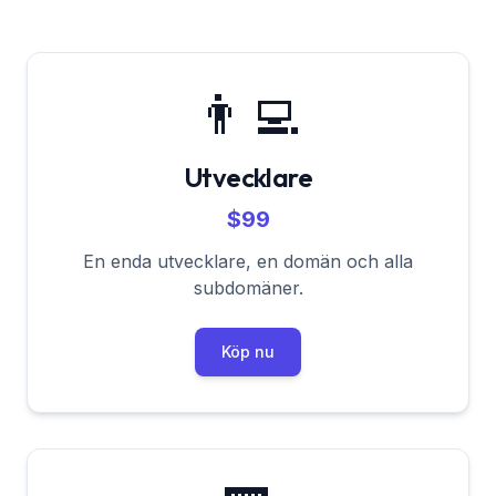
👨‍💻
Utvecklare
$99
En enda utvecklare, en domän och alla
subdomäner.
Köp nu