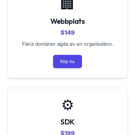
🏢
Webbplats
$149
Flera domäner ägda av en organisation.
Köp nu
⚙️
SDK
$199