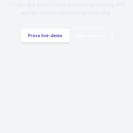
Prova våra avancerade annoteringsverktyg och
upplev sömlös dokumentgranskning.
Prova live-demo
Kom igång nu