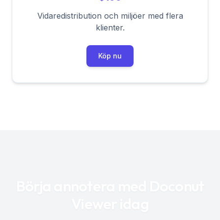
Vidaredistribution och miljöer med flera
klienter.
Köp nu
Börja annotera med Doconut
Viewer idag