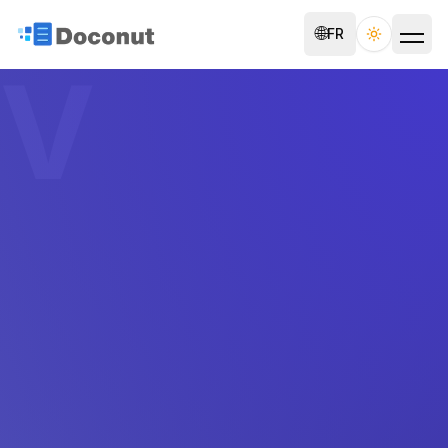
🌐
FR
Toggle th
V