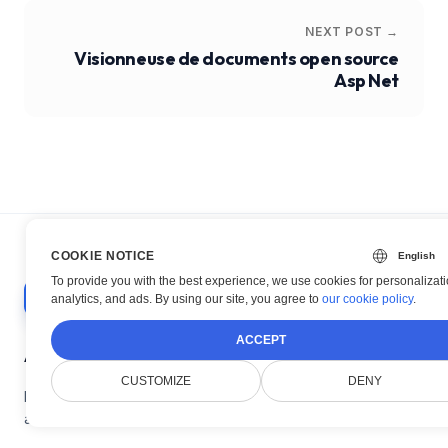
NEXT POST →
Visionneuse de documents open source
Asp Net
COOKIE NOTICE
To provide you with the best experience, we use cookies for personalizati
analytics, and ads. By using our site, you agree to
our cookie policy
.
ACCEPT
À propos de nous
CUSTOMIZE
DENY
Doconut simplifie la gestion des documents
avec des SDK .NET modernes.