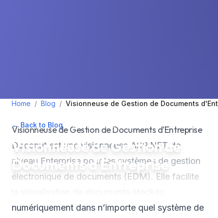
Home
/
Blog
/
Visionneuse de Gestion de Documents d'Ent
← Back to Blog
•
October 1, 2023
•
2
min read
Visionneuse de Gestion de Documents d'Entreprise
Visionneuse de Gestion de
Doconut est une visionneuse ASP.NET de
Documents d'Entreprise
niveau Enterprise pour les systèmes de gestion
électronique de documents (EDM). Elle facilite
la visualisation de documents stockés
numériquement dans n’importe quel système de