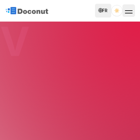
🌐
FR
Toggle th
V