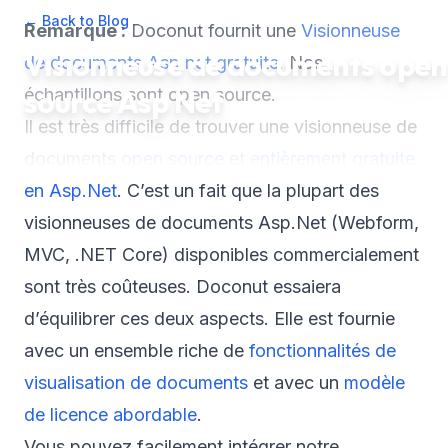
← Back to Blog
•
October 3, 2023
•
1
min read
Remarque :
Doconut fournit une
Visionneuse
Visionneuse de documents open
de documents Asp.net gratuite
. Nos
source Asp Net
échantillons sont open source.
Il est très difficile de trouver une visionneuse de
documents
open source et entièrement gratuite
en Asp.Net
. C’est un fait que la plupart des
visionneuses de documents Asp.Net (Webform,
MVC, .NET Core) disponibles commercialement
sont très coûteuses. Doconut essaiera
d’équilibrer ces deux aspects. Elle est fournie
avec un ensemble riche de
fonctionnalités de
visualisation de documents
et avec un
modèle
de licence abordable
.
Vous pouvez facilement intégrer notre