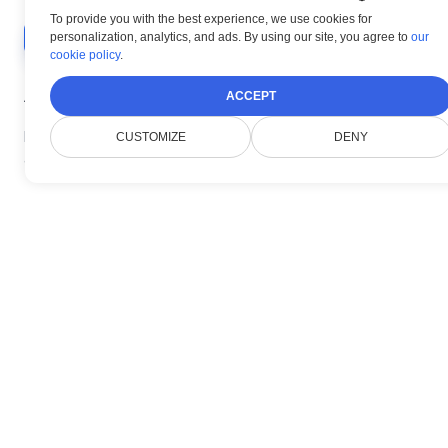
To provide you with the best experience, we use cookies for
personalization, analytics, and ads. By using our site, you agree to
our
cookie policy
.
À propos de nous
ACCEPT
Doconut simplifie la gestion des documents
CUSTOMIZE
DENY
avec des SDK .NET modernes.
Produit
Visionneuse
Plugin d'annotation
Plugin de recherche
Plugin de conversion
Plugin DICOM